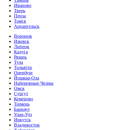
Тамбов
Иваново
Тверь
Пенза
Томск
Архангельск
Воронеж
Ижевск
Липецк
Калуга
Рязань
Тула
Тольятти
Оренбург
Йошкар-Ола
Набережные Челны
Омск
Сургут
Кемерово
Тюмень
Барнаул
Улан-Удэ
Иркутск
Владивосток