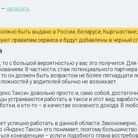
4 —
написать
лжно быть выдано в России, Беларуси, Кыргызстане,
вуют правилам сервиса и будут добавлены в черный с
й
, то с большой вероятностью у вас это получится. Дл
ваниям. В частности, стаж потенциального партнера
 то он должен быть возрастом не более пятнадцати л
сложностей у водителей обычно не возникает.
екс.Такси» довольно просто и, само собой, достаточ
ы устраиваются работать в такси и этот вид заработ
отки, а кто-то – в качестве основного дохода. В люб
т успешно работать в данной области. Закономерно,
р «Яндекс.Такси» это понимает, поэтому большинств
ться конкуренции – услуги подобного плана востребо