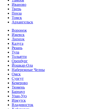
Тамбов
Иваново
Тверь
Пенза
Томск
Архангельск
Воронеж
Ижевск
Липецк
Калуга
Рязань
Тула
Тольятти
Оренбург
Йошкар-Ола
Набережные Челны
Омск
Сургут
Кемерово
Тюмень
Барнаул
Улан-Удэ
Иркутск
Владивосток