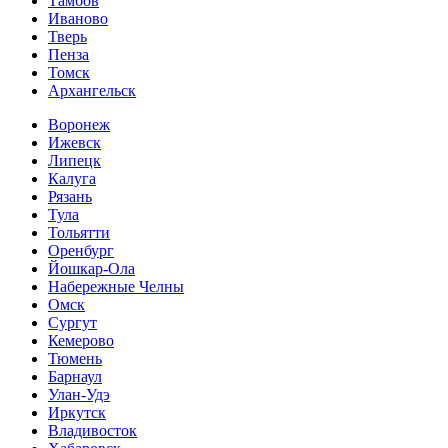
Тамбов
Иваново
Тверь
Пенза
Томск
Архангельск
Воронеж
Ижевск
Липецк
Калуга
Рязань
Тула
Тольятти
Оренбург
Йошкар-Ола
Набережные Челны
Омск
Сургут
Кемерово
Тюмень
Барнаул
Улан-Удэ
Иркутск
Владивосток