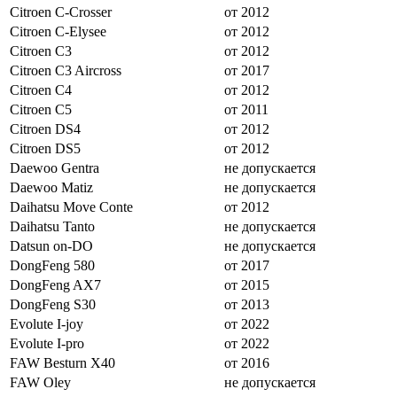
Citroen C-Crosser
от 2012
Citroen C-Elysee
от 2012
Citroen C3
от 2012
Citroen C3 Aircross
от 2017
Citroen C4
от 2012
Citroen C5
от 2011
Citroen DS4
от 2012
Citroen DS5
от 2012
Daewoo Gentra
не допускается
Daewoo Matiz
не допускается
Daihatsu Move Conte
от 2012
Daihatsu Tanto
не допускается
Datsun on-DO
не допускается
DongFeng 580
от 2017
DongFeng AX7
от 2015
DongFeng S30
от 2013
Evolute I-joy
от 2022
Evolute I-pro
от 2022
FAW Besturn X40
от 2016
FAW Oley
не допускается