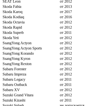
SEAT Leon
от 2012
Skoda Fabia
от 2013
Skoda Karoq
от 2017
Skoda Kodiaq
от 2016
Skoda Octavia
от 2012
Skoda Rapid
от 2012
Skoda Superb
от 2011
Skoda Yeti
от 2012
SsangYong Actyon
от 2012
SsangYong Actyon Sports
от 2012
SsangYong Korando
от 2012
SsangYong Kyron
от 2012
SsangYong Rexton
от 2012
Subaru Forester
от 2012
Subaru Impreza
от 2012
Subaru Legacy
от 2011
Subaru Outback
от 2011
Subaru XV
от 2012
Suzuki Grand Vitara
от 2012
Suzuki Kizashi
от 2011
Suzuki Splash
не допускается