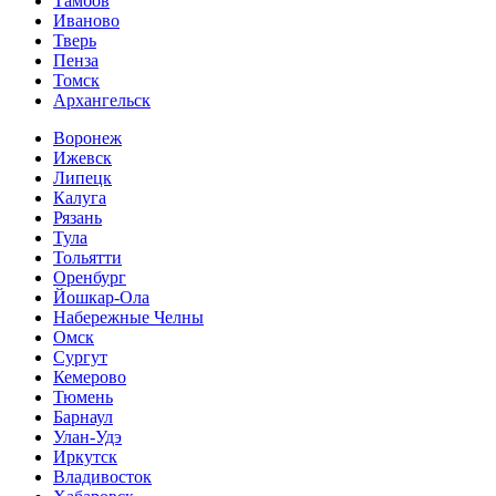
Тамбов
Иваново
Тверь
Пенза
Томск
Архангельск
Воронеж
Ижевск
Липецк
Калуга
Рязань
Тула
Тольятти
Оренбург
Йошкар-Ола
Набережные Челны
Омск
Сургут
Кемерово
Тюмень
Барнаул
Улан-Удэ
Иркутск
Владивосток